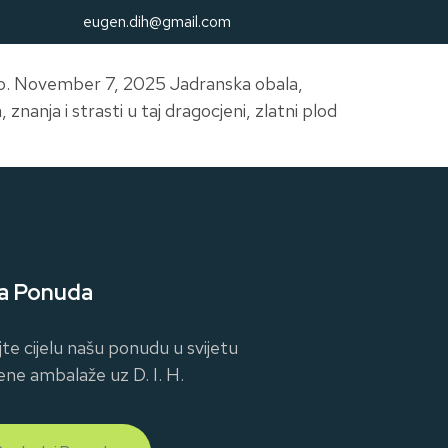
eugen.dih@gmail.com
o.o. November 7, 2025 Jadranska obala,
, znanja i strasti u taj dragocjeni, zlatni plod
a Ponuda
jte cijelu našu ponudu u svijetu
ene ambalaže uz D. I. H.