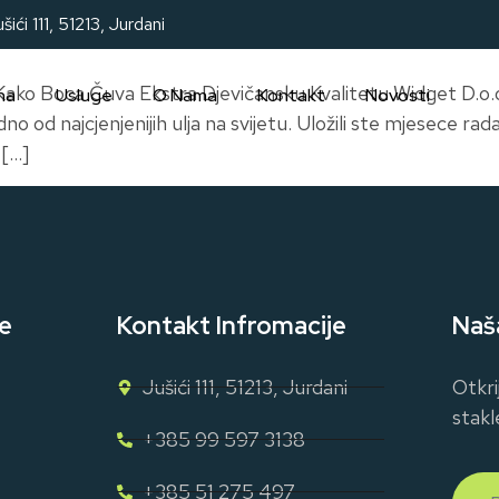
šići 111, 51213, Jurdani
 Kako Boca Čuva Ekstra Djevičansku Kvalitetu Widget D.
na
Usluge
O Nama
Kontakt
Novosti
no od najcjenjenijih ulja na svijetu. Uložili ste mjesece rada
 […]
e
Kontakt Infromacije
Naš
Jušići 111, 51213, Jurdani
Otkri
stakl
+385 99 597 3138
+385 51 275 497