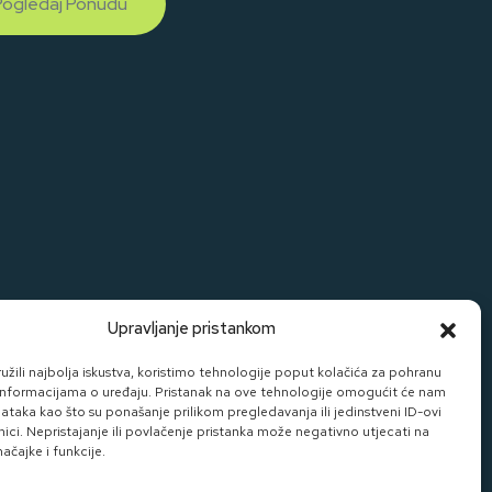
Pogledaj Ponudu
Upravljanje pristankom
žili najbolja iskustva, koristimo tehnologije poput kolačića za pohranu
up informacijama o uređaju. Pristanak na ove tehnologije omogućit će nam
taka kao što su ponašanje prilikom pregledavanja ili jedinstveni ID-ovi
nici. Nepristajanje ili povlačenje pristanka može negativno utjecati na
čajke i funkcije.