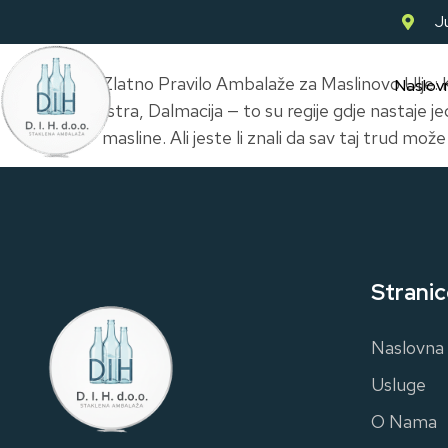
Ju
Zlatno Pravilo Ambalaže za Maslinovo Ulje:
Naslov
Istra, Dalmacija — to su regije gdje nastaje jed
masline. Ali jeste li znali da sav taj trud može
Stranic
Naslovna
Usluge
O Nama