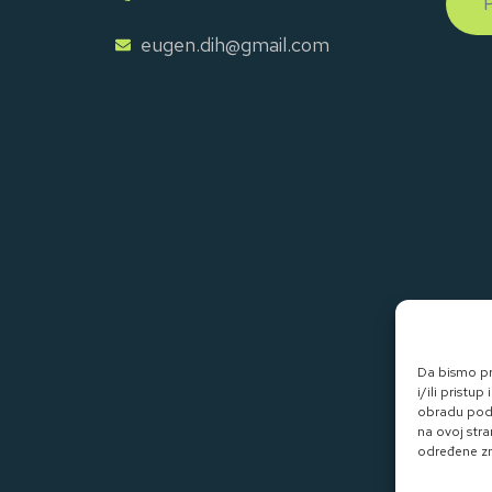
eugen.dih@gmail.com
Da bismo pru
i/ili prist
obradu poda
na ovoj stra
određene zna