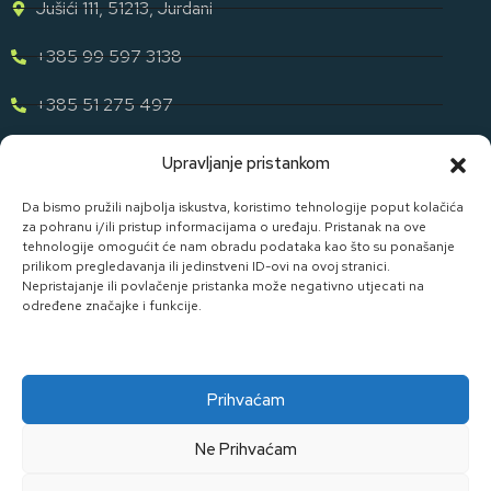
Jušići 111, 51213, Jurdani
+385 99 597 3138
+385 51 275 497
eugen.dih@gmail.com
Upravljanje pristankom
Naša Ponuda
Da bismo pružili najbolja iskustva, koristimo tehnologije poput kolačića
za pohranu i/ili pristup informacijama o uređaju. Pristanak na ove
tehnologije omogućit će nam obradu podataka kao što su ponašanje
Otkrijte cijelu našu ponudu u svijetu staklene ambalaže uz D. I.
prilikom pregledavanja ili jedinstveni ID-ovi na ovoj stranici.
H.
Nepristajanje ili povlačenje pristanka može negativno utjecati na
određene značajke i funkcije.
Pogledaj Ponudu
Prihvaćam
Ne Prihvaćam
Made By Widget D.o.o.