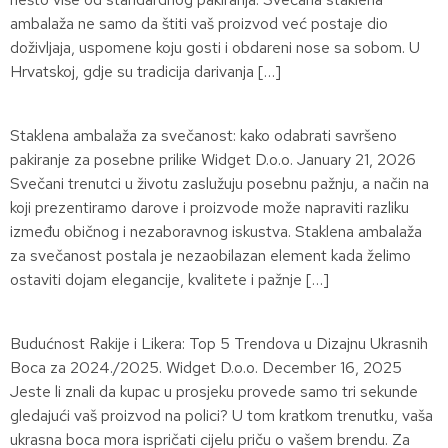
ambalaža ne samo da štiti vaš proizvod već postaje dio
doživljaja, uspomene koju gosti i obdareni nose sa sobom. U
Hrvatskoj, gdje su tradicija darivanja […]
Staklena ambalaža za svečanost: kako odabrati savršeno
pakiranje za posebne prilike Widget D.o.o. January 21, 2026
Svečani trenutci u životu zaslužuju posebnu pažnju, a način na
koji prezentiramo darove i proizvode može napraviti razliku
između običnog i nezaboravnog iskustva. Staklena ambalaža
za svečanost postala je nezaobilazan element kada želimo
ostaviti dojam elegancije, kvalitete i pažnje […]
Budućnost Rakije i Likera: Top 5 Trendova u Dizajnu Ukrasnih
Boca za 2024./2025. Widget D.o.o. December 16, 2025
Jeste li znali da kupac u prosjeku provede samo tri sekunde
gledajući vaš proizvod na polici? U tom kratkom trenutku, vaša
ukrasna boca mora ispričati cijelu priču o vašem brendu. Za