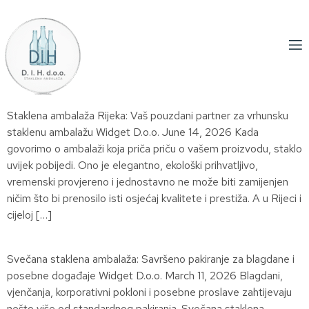
Staklena ambalaža Rijeka: Vaš pouzdani partner za vrhunsku
staklenu ambalažu Widget D.o.o. June 14, 2026 Kada
govorimo o ambalaži koja priča priču o vašem proizvodu, staklo
uvijek pobijedi. Ono je elegantno, ekološki prihvatljivo,
vremenski provjereno i jednostavno ne može biti zamijenjen
ničim što bi prenosilo isti osjećaj kvalitete i prestiža. A u Rijeci i
cijeloj […]
Svečana staklena ambalaža: Savršeno pakiranje za blagdane i
posebne događaje Widget D.o.o. March 11, 2026 Blagdani,
vjenčanja, korporativni pokloni i posebne proslave zahtijevaju
nešto više od standardnog pakiranja. Svečana staklena