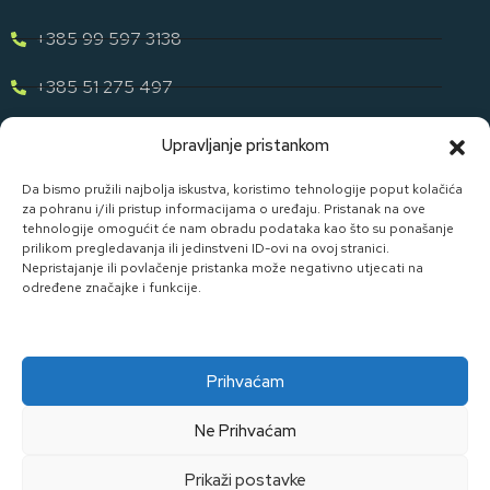
+385 99 597 3138
+385 51 275 497
eugen.dih@gmail.com
Upravljanje pristankom
Naša Ponuda
Da bismo pružili najbolja iskustva, koristimo tehnologije poput kolačića
za pohranu i/ili pristup informacijama o uređaju. Pristanak na ove
tehnologije omogućit će nam obradu podataka kao što su ponašanje
Otkrijte cijelu našu ponudu u svijetu staklene ambalaže uz D. I.
prilikom pregledavanja ili jedinstveni ID-ovi na ovoj stranici.
H.
Nepristajanje ili povlačenje pristanka može negativno utjecati na
određene značajke i funkcije.
Pogledaj Ponudu
Prihvaćam
Ne Prihvaćam
Made By Widget D.o.o.
Prikaži postavke