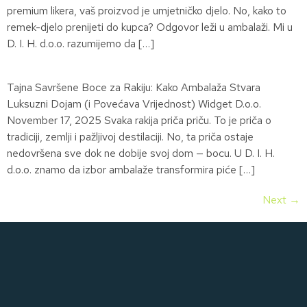
premium likera, vaš proizvod je umjetničko djelo. No, kako to
remek-djelo prenijeti do kupca? Odgovor leži u ambalaži. Mi u
D. I. H. d.o.o. razumijemo da […]
Tajna Savršene Boce za Rakiju: Kako Ambalaža Stvara
Luksuzni Dojam (i Povećava Vrijednost) Widget D.o.o.
November 17, 2025 Svaka rakija priča priču. To je priča o
tradiciji, zemlji i pažljivoj destilaciji. No, ta priča ostaje
nedovršena sve dok ne dobije svoj dom — bocu. U D. I. H.
d.o.o. znamo da izbor ambalaže transformira piće […]
Next
→