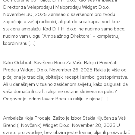
Direktor za Veleprodaju i Maloprodaju Widget D.o.o.
November 30, 2025 Zamisao o savršenom proizvodu
započinje u vašoj radionici, ali put do srca kupca vodi kroz
staklenu ambalažu. Kod D. I. H. d.o.o. ne nudimo samo boce;
nudimo vam ulogu “Ambalažnog Direktora” – kompletnu,
koordiniranu […]
Kako Odabrati Savršenu Bocu Za Vašu Rakiju i Povećati
Prodaju Widget D.o.o. November 26, 2025 Rakija je više od
pića; ona je tradicija, obiteljski recept i simbol gostoprimstva.
Ali u današnjem vizualno zasićenom svijetu, kako osigurati da
vaša domaća ili craft rakija ne ostane skrivena na polici?
Odgovor je jednostavan: Boca za rakiju je njena […]
Ambalaža Koja Prodaje: Zašto je Izbor Stakla Ključan za Vaš
Brend (i Novčanik) Widget D.o.o. November 20, 2025 U
svijetu proizvodnje, bez obzira jeste li vinar, uljar ili proizvođač