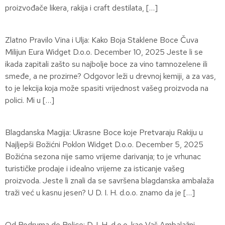
proizvođače likera, rakija i craft destilata, […]
Zlatno Pravilo Vina i Ulja: Kako Boja Staklene Boce Čuva
Milijun Eura Widget D.o.o. December 10, 2025 Jeste li se
ikada zapitali zašto su najbolje boce za vino tamnozelene ili
smeđe, a ne prozirne? Odgovor leži u drevnoj kemiji, a za vas,
to je lekcija koja može spasiti vrijednost vašeg proizvoda na
polici. Mi u […]
Blagdanska Magija: Ukrasne Boce koje Pretvaraju Rakiju u
Najljepši Božićni Poklon Widget D.o.o. December 5, 2025
Božićna sezona nije samo vrijeme darivanja; to je vrhunac
turističke prodaje i idealno vrijeme za isticanje vašeg
proizvoda. Jeste li znali da se savršena blagdanska ambalaža
traži već u kasnu jesen? U D. I. H. d.o.o. znamo da je […]
Od Podruma do Police: D. I. H. d.o.o. kao Vaš Ambalažni