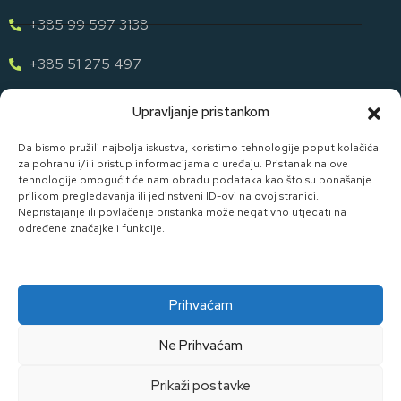
+385 99 597 3138
+385 51 275 497
eugen.dih@gmail.com
Upravljanje pristankom
Naša Ponuda
Da bismo pružili najbolja iskustva, koristimo tehnologije poput kolačića
za pohranu i/ili pristup informacijama o uređaju. Pristanak na ove
tehnologije omogućit će nam obradu podataka kao što su ponašanje
Otkrijte cijelu našu ponudu u svijetu staklene ambalaže uz D. I.
prilikom pregledavanja ili jedinstveni ID-ovi na ovoj stranici.
H.
Nepristajanje ili povlačenje pristanka može negativno utjecati na
određene značajke i funkcije.
Pogledaj Ponudu
Prihvaćam
Ne Prihvaćam
Made By Widget D.o.o.
Prikaži postavke
Kolačići