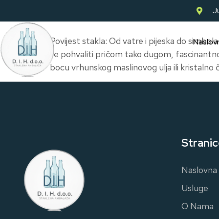
Ju
Povijest stakla: Od vatre i pijeska do simbol
Naslov
se pohvaliti pričom tako dugom, fascinantn
bocu vrhunskog maslinovog ulja ili kristaln
Stranic
Naslovna
Usluge
O Nama