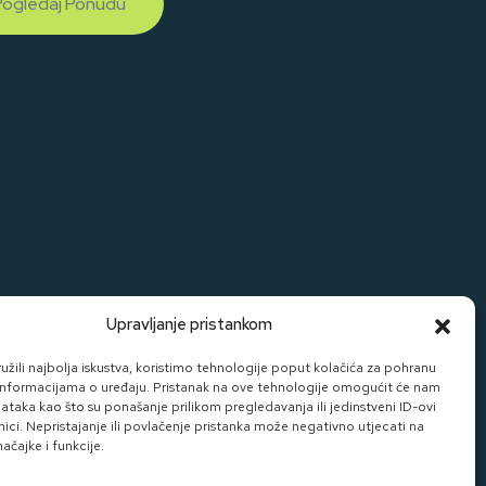
Pogledaj Ponudu
Upravljanje pristankom
žili najbolja iskustva, koristimo tehnologije poput kolačića za pohranu
up informacijama o uređaju. Pristanak na ove tehnologije omogućit će nam
taka kao što su ponašanje prilikom pregledavanja ili jedinstveni ID-ovi
nici. Nepristajanje ili povlačenje pristanka može negativno utjecati na
čajke i funkcije.