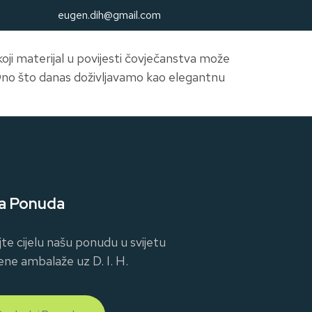
eugen.dih@gmail.com
koji materijal u povijesti čovječanstva može
Ono što danas doživljavamo kao elegantnu
a Ponuda
jte cijelu našu ponudu u svijetu
ene ambalaže uz D. I. H.