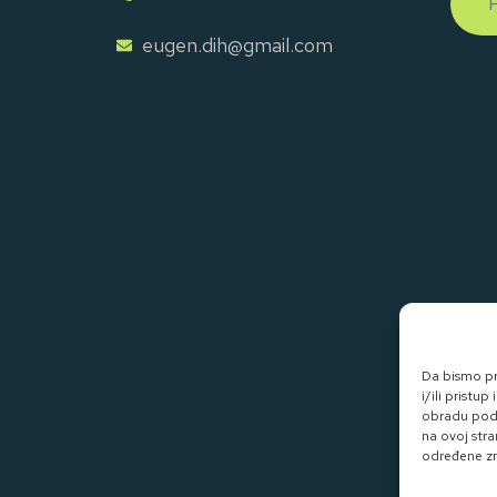
eugen.dih@gmail.com
Da bismo pru
i/ili prist
obradu poda
na ovoj stra
određene zna