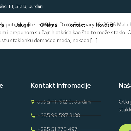
šići 111, 51213, Jurdani
a ljepote i kvalitete Widget D.o.o. February 16, 2026 Malo 
na
Usluge
O Nama
Kontakt
Novosti
om i prepunom slučajnih otkrića kao što to može staklo. 
o čistu staklenku domaćeg meda, nekada […]
e
Kontakt Infromacije
Naš
Jušići 111, 51213, Jurdani
Otkri
stakl
+385 99 597 3138
+385 51 275 497