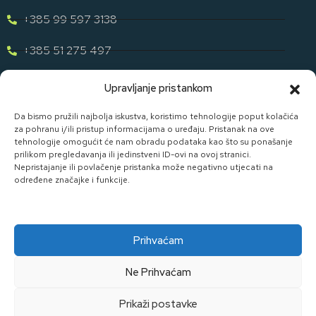
+385 99 597 3138
+385 51 275 497
eugen.dih@gmail.com
Upravljanje pristankom
Naša Ponuda
Da bismo pružili najbolja iskustva, koristimo tehnologije poput kolačića
za pohranu i/ili pristup informacijama o uređaju. Pristanak na ove
tehnologije omogućit će nam obradu podataka kao što su ponašanje
Otkrijte cijelu našu ponudu u svijetu staklene ambalaže uz D. I.
prilikom pregledavanja ili jedinstveni ID-ovi na ovoj stranici.
H.
Nepristajanje ili povlačenje pristanka može negativno utjecati na
određene značajke i funkcije.
Pogledaj Ponudu
Prihvaćam
Ne Prihvaćam
Made By Widget D.o.o.
Prikaži postavke
Kolačići