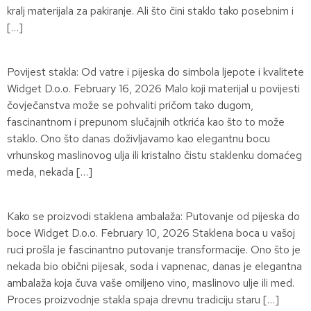
kralj materijala za pakiranje. Ali što čini staklo tako posebnim i
[…]
Povijest stakla: Od vatre i pijeska do simbola ljepote i kvalitete
Widget D.o.o. February 16, 2026 Malo koji materijal u povijesti
čovječanstva može se pohvaliti pričom tako dugom,
fascinantnom i prepunom slučajnih otkrića kao što to može
staklo. Ono što danas doživljavamo kao elegantnu bocu
vrhunskog maslinovog ulja ili kristalno čistu staklenku domaćeg
meda, nekada […]
Kako se proizvodi staklena ambalaža: Putovanje od pijeska do
boce Widget D.o.o. February 10, 2026 Staklena boca u vašoj
ruci prošla je fascinantno putovanje transformacije. Ono što je
nekada bio obični pijesak, soda i vapnenac, danas je elegantna
ambalaža koja čuva vaše omiljeno vino, maslinovo ulje ili med.
Proces proizvodnje stakla spaja drevnu tradiciju staru […]