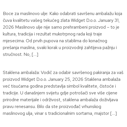
Boce za maslinovo ulje: Kako odabrati savršenu ambalažu koja
čuva kvalitetu vašeg tekućeg zlata Widget D.o.o. January 31,
2026 Maslinovo ulje nije samo prehrambeni proizvod – to je
kultura, tradicija i rezultat mukotrpnog rada koji traje
mjesecima. Od prvih pupova na stablima do konačnog
prešanja maslina, svaki korak u proizvodnji zahtijeva pažnju i
stručnost. No, […]
Staklena ambalaža: Vodič za odabir savršenog pakiranja za vaš
proizvod Widget D.o.o. January 25, 2026 Staklena ambalaža
već tisućama godina predstavlja simbol kvalitete, čistoće i
tradicije. U današnjem svijetu gdje potrošači sve više cijene
prirodne materijale i održivost, staklena ambalaža doživljava
pravu renesansu. Bilo da ste proizvođač vrhunskog
maslinovog ulja, vinar s tradicionalnim sortama, majstor […]