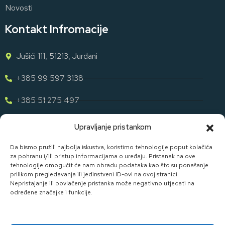
Novosti
Kontakt Infromacije
Jušići 111, 51213, Jurdani
+385 99 597 3138
+385 51 275 497
eugen.dih@gmail.com
Upravljanje pristankom
Naša Ponuda
Da bismo pružili najbolja iskustva, koristimo tehnologije poput kolačića
za pohranu i/ili pristup informacijama o uređaju. Pristanak na ove
tehnologije omogućit će nam obradu podataka kao što su ponašanje
Otkrijte cijelu našu ponudu u svijetu staklene ambalaže uz D. I.
prilikom pregledavanja ili jedinstveni ID-ovi na ovoj stranici.
H.
Nepristajanje ili povlačenje pristanka može negativno utjecati na
određene značajke i funkcije.
Pogledaj Ponudu