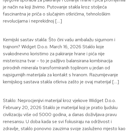
je način na koji živimo. Putovanje stakla kroz stoljeća
fascinantna je priča o slučajnim otkrićima, tehnološkim
revolucijama i neprekidnoj […]
Kemijski sastav stakla: Što čini vašu ambalažu sigurnom i
trajnom? Widget D.o.o. March 16, 2026 Staklo koje
svakodnevno koristimo za pakiranje hrane i pića nije
misteriozna tvar – to je pažljivo balansirana kombinacija
prirodnih minerala transformiranih toplinom u jedan od
najsigurnijih materijala za kontakt s hranom. Razumijevanje
kemijskog sastava stakla otkriva zašto je ovaj materijal […]
Staklo: Neprocjenjivi materijal kroz vjekove Widget D.o.o.
February 20, 2026 Staklo je materijal koji je pratio ljudsku
civilizaciju više od 5000 godina, a danas doživljava pravu
renesansu. U doba kada se svi fokusiraju na održivost i
zdravlje, staklo ponovno zauzima svoje zasluženo mjesto kao