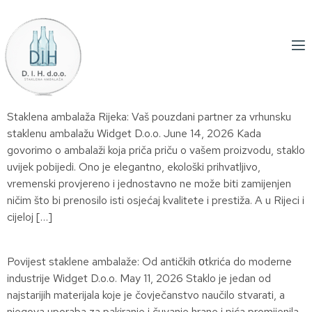
Staklena ambalaža Rijeka: Vaš pouzdani partner za vrhunsku
staklenu ambalažu Widget D.o.o. June 14, 2026 Kada
govorimo o ambalaži koja priča priču o vašem proizvodu, staklo
uvijek pobijedi. Ono je elegantno, ekološki prihvatljivo,
vremenski provjereno i jednostavno ne može biti zamijenjen
ničim što bi prenosilo isti osjećaj kvalitete i prestiža. A u Rijeci i
cijeloj […]
Povijest staklene ambalaže: Od antičkih оtkrića do moderne
industrije Widget D.o.o. May 11, 2026 Staklo je jedan od
najstarijih materijala koje je čovječanstvo naučilo stvarati, a
njegova uporaba za pakiranje i čuvanje hrane i pića promijenila