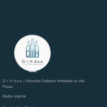
D. I. H. d.o.o. | Vrhunska Staklena Ambalaža za Vaš
Posao
Radno vrijeme