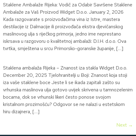
Staklene Ambalaže Rijeka: Vodič za Odabir Savršene Staklene
Ambalaže za Vaš Proizvod Widget D.o.o. January 2, 2026
Kada razgovarate s proizvođačima vina iz Istre, mastera
destilacije iz Dalmacije ili proizvođača ekstra djevičanskog
maslinovog ulja s riječkog primorja, jedno ime neprestano
iskrsava u razgovoru o kvalitetnoj ambalaži: D.I.H. d.o.o. Ova
tvrtka, smještena u srcu Primorsko-goranske županije, […]
Staklena ambalaža Rijeka – Znanost iza stakla Widget D.o.o.
December 20, 2025 Tjelohranitelji u Boji: Znanost koja stoji
iza vaše staklene boce Jeste li se ikada zapitali zašto su
vrhunska maslinova ulja gotovo uvijek skrivena u tamnozelenim
bocama, dok se vrhunski likeri često ponose svojom
kristalnom prozirnošću? Odgovor se ne nalazi u estetskom
hiru dizajnera, […]
Next
→