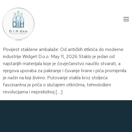
Povijest staklene ambalaže: Od antičkih оtkrića do moderne
industrije Widget D.o.o. May 11, 2026 Staklo je jedan od
najstarijih materijala koje je čovječanstvo naučilo stvarati, a
njegova uporaba za pakiranje i čuvanje hrane i pića promijenila
je način na koji živimo. Putovanje stakla kroz stoljeća
fascinantna je priča o slučajnim otkrićima, tehnološkim
revolucijama i neprekidnoj […]