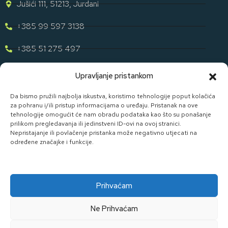
Jušići 111, 51213, Jurdani
+385 99 597 3138
+385 51 275 497
eugen.dih@gmail.com
Upravljanje pristankom
Naša Ponuda
Da bismo pružili najbolja iskustva, koristimo tehnologije poput kolačića
za pohranu i/ili pristup informacijama o uređaju. Pristanak na ove
tehnologije omogućit će nam obradu podataka kao što su ponašanje
Otkrijte cijelu našu ponudu u svijetu staklene ambalaže uz D. I.
prilikom pregledavanja ili jedinstveni ID-ovi na ovoj stranici.
H.
Nepristajanje ili povlačenje pristanka može negativno utjecati na
određene značajke i funkcije.
Pogledaj Ponudu
Prihvaćam
Ne Prihvaćam
Made By Widget D.o.o.