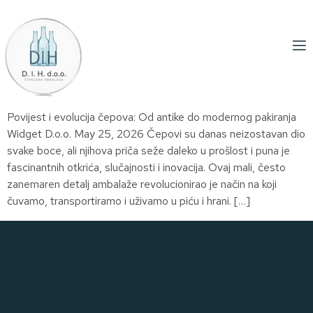
Povijest i evolucija čepova: Od antike do modernog pakiranja
Widget D.o.o. May 25, 2026 Čepovi su danas neizostavan dio
svake boce, ali njihova priča seže daleko u prošlost i puna je
fascinantnih otkrića, slučajnosti i inovacija. Ovaj mali, često
zanemaren detalj ambalaže revolucionirao je način na koji
čuvamo, transportiramo i uživamo u piću i hrani. […]