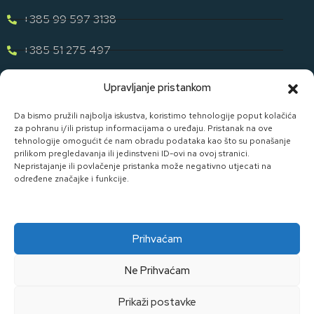
+385 99 597 3138
+385 51 275 497
eugen.dih@gmail.com
Upravljanje pristankom
Naša Ponuda
Da bismo pružili najbolja iskustva, koristimo tehnologije poput kolačića
za pohranu i/ili pristup informacijama o uređaju. Pristanak na ove
tehnologije omogućit će nam obradu podataka kao što su ponašanje
Otkrijte cijelu našu ponudu u svijetu staklene ambalaže uz D. I.
prilikom pregledavanja ili jedinstveni ID-ovi na ovoj stranici.
H.
Nepristajanje ili povlačenje pristanka može negativno utjecati na
određene značajke i funkcije.
Pogledaj Ponudu
Prihvaćam
Ne Prihvaćam
Made By Widget D.o.o.
Prikaži postavke
Kolačići