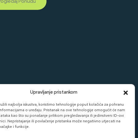
Pogledaj Ponudu
Upravljanje pristankom
žili najbolja iskustva, koristimo tehnologije poput kolačića za pohranu
up informacijama o uređaju. Pristanak na ove tehnologije omogućit će nam
taka kao što su ponašanje prilikom pregledavanja ili jedinstveni ID-ovi
nici. Nepristajanje ili povlačenje pristanka može negativno utjecati na
čajke i funkcije.