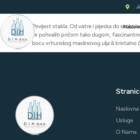
Ju
Povijest stakla: Od vatre i pijeska do simbol
Naslov
se pohvaliti pričom tako dugom, fascinantn
bocu vrhunskog maslinovog ulja ili kristaln
Stranic
Naslovna
Usluge
O Nama