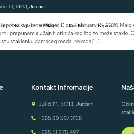
šići 111, 51213, Jurdani
a ljepote i kvalitete Widget D.o.o. February 16, 2026 Malo 
na
Usluge
O Nama
Kontakt
Novosti
om i prepunom slučajnih otkrića kao što to može staklo. 
o čistu staklenku domaćeg meda, nekada […]
e
Kontakt Infromacije
Naš
Jušići 111, 51213, Jurdani
Otkri
stakl
+385 99 597 3138
+385 51 275 497