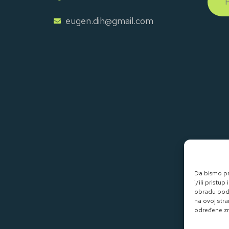
eugen.dih@gmail.com
Da bismo pru
i/ili prist
obradu poda
na ovoj stra
određene zna