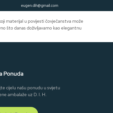
eugen.dih@gmail.com
koji materijal u povijesti čovječanstva može
Ono što danas doživljavamo kao elegantnu
a Ponuda
jte cijelu našu ponudu u svijetu
ene ambalaže uz D. I. H.