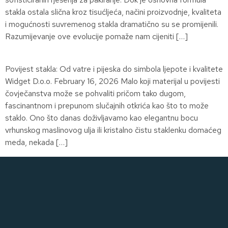
stakla ostala slična kroz tisućljeća, načini proizvodnje, kvaliteta
i mogućnosti suvremenog stakla dramatično su se promijenili.
Razumijevanje ove evolucije pomaže nam cijeniti […]
Povijest stakla: Od vatre i pijeska do simbola ljepote i kvalitete
Widget D.o.o. February 16, 2026 Malo koji materijal u povijesti
čovječanstva može se pohvaliti pričom tako dugom,
fascinantnom i prepunom slučajnih otkrića kao što to može
staklo. Ono što danas doživljavamo kao elegantnu bocu
vrhunskog maslinovog ulja ili kristalno čistu staklenku domaćeg
meda, nekada […]