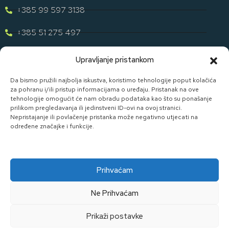
+385 99 597 3138
+385 51 275 497
eugen.dih@gmail.com
Upravljanje pristankom
Naša Ponuda
Da bismo pružili najbolja iskustva, koristimo tehnologije poput kolačića
za pohranu i/ili pristup informacijama o uređaju. Pristanak na ove
tehnologije omogućit će nam obradu podataka kao što su ponašanje
Otkrijte cijelu našu ponudu u svijetu staklene ambalaže uz D. I.
prilikom pregledavanja ili jedinstveni ID-ovi na ovoj stranici.
H.
Nepristajanje ili povlačenje pristanka može negativno utjecati na
određene značajke i funkcije.
Pogledaj Ponudu
Prihvaćam
Ne Prihvaćam
Made By Widget D.o.o.
Prikaži postavke
Kolačići