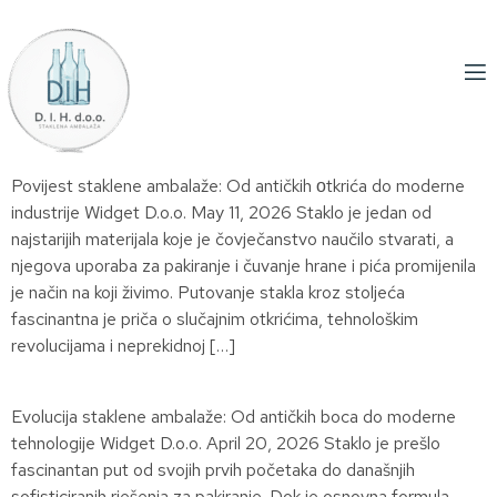
Povijest staklene ambalaže: Od antičkih оtkrića do moderne
industrije Widget D.o.o. May 11, 2026 Staklo je jedan od
najstarijih materijala koje je čovječanstvo naučilo stvarati, a
njegova uporaba za pakiranje i čuvanje hrane i pića promijenila
je način na koji živimo. Putovanje stakla kroz stoljeća
fascinantna je priča o slučajnim otkrićima, tehnološkim
revolucijama i neprekidnoj […]
Evolucija staklene ambalaže: Od antičkih boca do moderne
tehnologije Widget D.o.o. April 20, 2026 Staklo je prešlo
fascinantan put od svojih prvih početaka do današnjih
sofisticiranih rješenja za pakiranje. Dok je osnovna formula