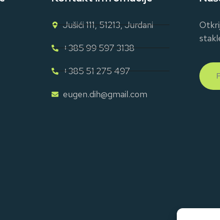
Jušići 111, 51213, Jurdani
Otkri
stakl
+385 99 597 3138
+385 51 275 497
eugen.dih@gmail.com