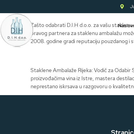
Ju
Zašto odabrati D.I.H d.o.o. za vašu staklen
Naslov
pravog partnera za staklenu ambalažu može z
2008. godine gradi reputaciju pouzdanog i s
Staklene Ambalaže Rijeka: Vodič za Odabir
proizvođačima vina iz Istre, mastera destilac
neprestano iskrsava u razgovoru o kvalitetno
Stranic