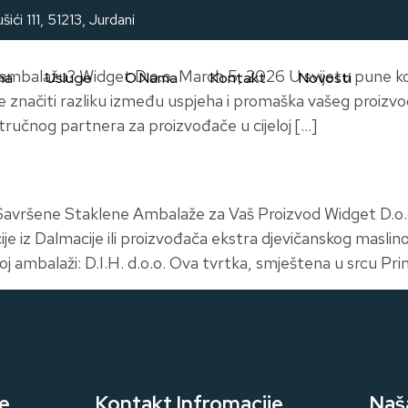
šići 111, 51213, Jurdani
u ambalažu? Widget D.o.o. March 5, 2026 U svijetu pune ko
na
Usluge
O Nama
Kontakt
Novosti
načiti razliku između uspjeha i promaška vašeg proizvoda.
tručnog partnera za proizvođače u cijeloj […]
 Savršene Staklene Ambalaže za Vaš Proizvod Widget D.o.
ije iz Dalmacije ili proizvođača ekstra djevičanskog maslino
j ambalaži: D.I.H. d.o.o. Ova tvrtka, smještena u srcu Pr
e
Kontakt Infromacije
Naš