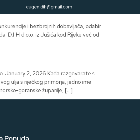
eugen.dih@gmail.com
nkurencije i bezbrojnih dobavljača, odabir
 D.I.H d.o.o. iz Jušića kod Rijeke već od
o. January 2, 2026 Kada razgovarate s
vog ulja s riječkog primorja, jedno ime
imorsko-goranske županije, […]
a Ponuda