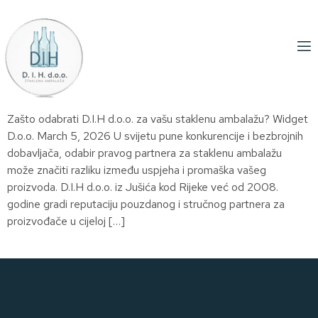
Zašto odabrati D.I.H d.o.o. za vašu staklenu ambalažu? Widget
D.o.o. March 5, 2026 U svijetu pune konkurencije i bezbrojnih
dobavljača, odabir pravog partnera za staklenu ambalažu
može značiti razliku između uspjeha i promaška vašeg
proizvoda. D.I.H d.o.o. iz Jušića kod Rijeke već od 2008.
godine gradi reputaciju pouzdanog i stručnog partnera za
proizvođače u cijeloj […]