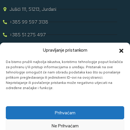
Jušići 111, 51213, Jurdani
+385 99 597 3138
+385 51 275 497
eugen.dih@gmail.com
Upravljanje pristankom
Naša Ponuda
Da bismo pružili najbolja iskustva, koristimo tehnologije poput kolačića
za pohranu i/ili pristup informacijama o uređaju. Pristanak na ove
tehnologije omogućit će nam obradu podataka kao što su ponašanje
Otkrijte cijelu našu ponudu u svijetu staklene ambalaže uz D. I.
prilikom pregledavanja ili jedinstveni ID-ovi na ovoj stranici.
H.
Nepristajanje ili povlačenje pristanka može negativno utjecati na
određene značajke i funkcije.
Pogledaj Ponudu
Prihvaćam
Ne Prihvaćam