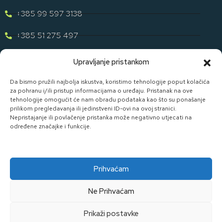
+385 99 597 3138
+385 51 275 497
eugen.dih@gmail.com
Upravljanje pristankom
Naša Ponuda
Da bismo pružili najbolja iskustva, koristimo tehnologije poput kolačića
za pohranu i/ili pristup informacijama o uređaju. Pristanak na ove
tehnologije omogućit će nam obradu podataka kao što su ponašanje
Otkrijte cijelu našu ponudu u svijetu staklene ambalaže uz D. I.
prilikom pregledavanja ili jedinstveni ID-ovi na ovoj stranici.
H.
Nepristajanje ili povlačenje pristanka može negativno utjecati na
određene značajke i funkcije.
Pogledaj Ponudu
Prihvaćam
Ne Prihvaćam
Made By Widget D.o.o.
Prikaži postavke
Kolačići