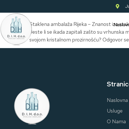
Ju
Staklena ambalaža Rijeka – Znanost iza stakl
Naslov
Jeste li se ikada zapitali zašto su vrhunska
svojom kristalnom prozirnošću? Odgovor se n
Stranic
Naslovna
Usluge
O Nama