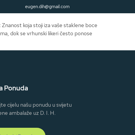
eugen.dih@gmail.com
 Znanost koja stoji iza vaše staklene boce
ama, dok se vrhunski likeri često ponose
a Ponuda
jte cijelu našu ponudu u svijetu
ene ambalaže uz D. I. H.