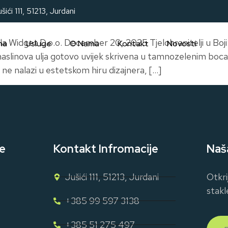
šići 111, 51213, Jurdani
a Widget D.o.o. December 20, 2025 Tjelohranitelji u Boji:
na
Usluge
O Nama
Kontakt
Novosti
 maslinova ulja gotovo uvijek skrivena u tamnozelenim boc
e nalazi u estetskom hiru dizajnera, […]
e
Kontakt Infromacije
Naš
Jušići 111, 51213, Jurdani
Otkri
stakl
+385 99 597 3138
+385 51 275 497