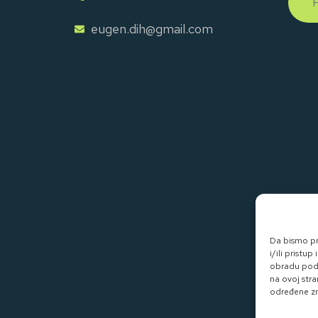
eugen.dih@gmail.com
Da bismo pru
i/ili prist
obradu poda
na ovoj stra
određene zna