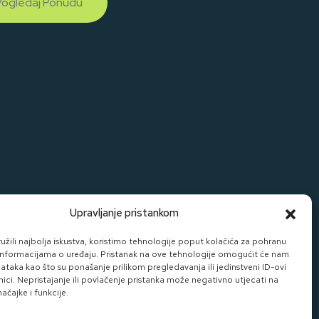
Pogledaj Ponudu
Upravljanje pristankom
žili najbolja iskustva, koristimo tehnologije poput kolačića za pohranu
up informacijama o uređaju. Pristanak na ove tehnologije omogućit će nam
taka kao što su ponašanje prilikom pregledavanja ili jedinstveni ID-ovi
nici. Nepristajanje ili povlačenje pristanka može negativno utjecati na
čajke i funkcije.