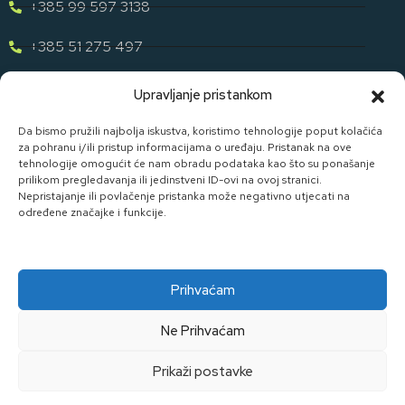
+385 99 597 3138
+385 51 275 497
eugen.dih@gmail.com
Upravljanje pristankom
Naša Ponuda
Da bismo pružili najbolja iskustva, koristimo tehnologije poput kolačića
za pohranu i/ili pristup informacijama o uređaju. Pristanak na ove
tehnologije omogućit će nam obradu podataka kao što su ponašanje
Otkrijte cijelu našu ponudu u svijetu staklene ambalaže uz D. I.
prilikom pregledavanja ili jedinstveni ID-ovi na ovoj stranici.
H.
Nepristajanje ili povlačenje pristanka može negativno utjecati na
određene značajke i funkcije.
Pogledaj Ponudu
Prihvaćam
Ne Prihvaćam
Made By Widget D.o.o.
Prikaži postavke
Kolačići