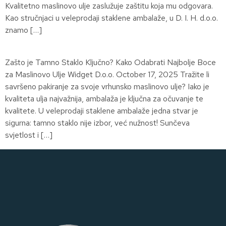
Kvalitetno maslinovo ulje zaslužuje zaštitu koja mu odgovara.
Kao stručnjaci u veleprodaji staklene ambalaže, u D. I. H. d.o.o.
znamo […]
Zašto je Tamno Staklo Ključno? Kako Odabrati Najbolje Boce
za Maslinovo Ulje Widget D.o.o. October 17, 2025 Tražite li
savršeno pakiranje za svoje vrhunsko maslinovo ulje? Iako je
kvaliteta ulja najvažnija, ambalaža je ključna za očuvanje te
kvalitete. U veleprodaji staklene ambalaže jedna stvar je
sigurna: tamno staklo nije izbor, već nužnost! Sunčeva
svjetlost i […]