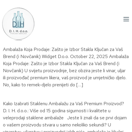
Ambalaža Koja Prodaje: Zašto je Izbor Stakla Ključan za Vaš
Brend (i Novčanik) Widget D.o.o. October 22, 2025 Ambalaža
Koja Prodaje: Zašto je Izbor Stakla Ključan za Vaš Brend (i
Novčanik) U svijetu proizvodnje, bez obzira jeste li vinar, uljar
ili proizvođač premium likera, vaš proizvod je umjetničko djelo.
No, kako to remek-djelo prenijeti do […]
Kako Izabrati Staklenu Ambalažu za Vaš Premium Proizvod?
D. I. H. d.o.o.: Više od 15 godina sigurnosti i kvalitete u
veleprodaji staklene ambalaže Jeste li znali da se prvi dojam
o vašem proizvodu stvara u samo nekoliko sekundi? U
vinarstvu, uljarstvu i proizvodnji jakih pića, ambalaža je ključni