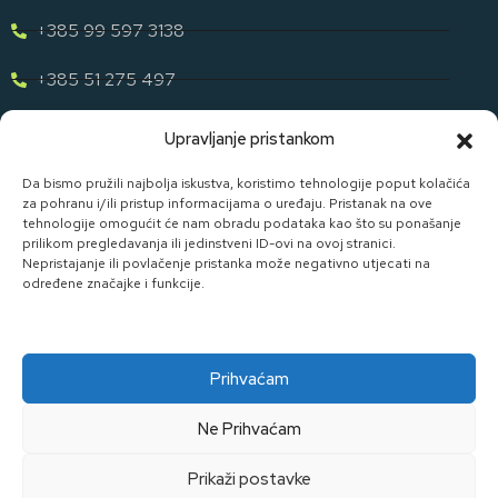
+385 99 597 3138
+385 51 275 497
eugen.dih@gmail.com
Upravljanje pristankom
Naša Ponuda
Da bismo pružili najbolja iskustva, koristimo tehnologije poput kolačića
za pohranu i/ili pristup informacijama o uređaju. Pristanak na ove
tehnologije omogućit će nam obradu podataka kao što su ponašanje
Otkrijte cijelu našu ponudu u svijetu staklene ambalaže uz D. I.
prilikom pregledavanja ili jedinstveni ID-ovi na ovoj stranici.
H.
Nepristajanje ili povlačenje pristanka može negativno utjecati na
određene značajke i funkcije.
Pogledaj Ponudu
Prihvaćam
Ne Prihvaćam
Made By Widget D.o.o.
Prikaži postavke
Kolačići