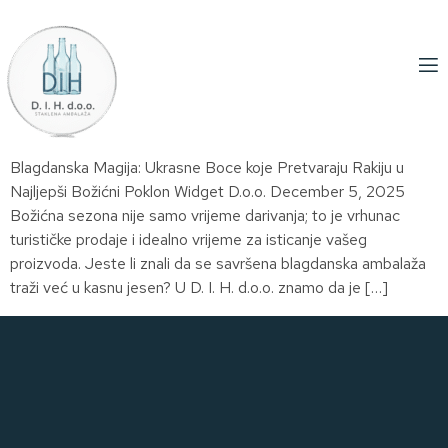
Blagdanska Magija: Ukrasne Boce koje Pretvaraju Rakiju u
Najljepši Božićni Poklon Widget D.o.o. December 5, 2025
Božićna sezona nije samo vrijeme darivanja; to je vrhunac
turističke prodaje i idealno vrijeme za isticanje vašeg
proizvoda. Jeste li znali da se savršena blagdanska ambalaža
traži već u kasnu jesen? U D. I. H. d.o.o. znamo da je […]