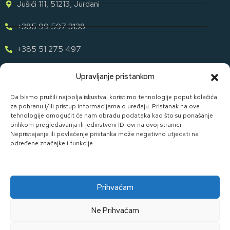
Jušići 111, 51213, Jurdani
+385 99 597 3138
+385 51 275 497
eugen.dih@gmail.com
Upravljanje pristankom
Naša Ponuda
Da bismo pružili najbolja iskustva, koristimo tehnologije poput kolačića
za pohranu i/ili pristup informacijama o uređaju. Pristanak na ove
tehnologije omogućit će nam obradu podataka kao što su ponašanje
Otkrijte cijelu našu ponudu u svijetu staklene ambalaže uz D. I.
prilikom pregledavanja ili jedinstveni ID-ovi na ovoj stranici.
H.
Nepristajanje ili povlačenje pristanka može negativno utjecati na
određene značajke i funkcije.
Pogledaj Ponudu
Prihvaćam
Ne Prihvaćam
Made By Widget D.o.o.