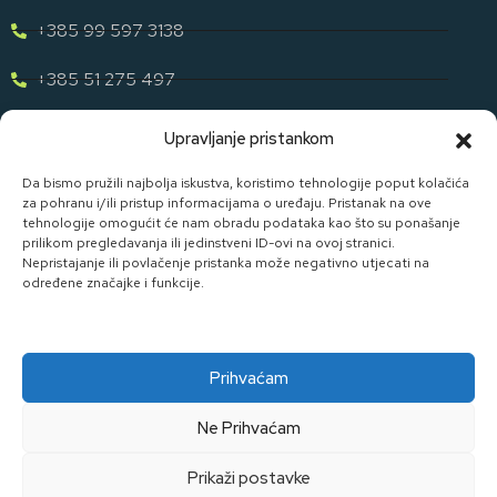
+385 99 597 3138
+385 51 275 497
eugen.dih@gmail.com
Upravljanje pristankom
Naša Ponuda
Da bismo pružili najbolja iskustva, koristimo tehnologije poput kolačića
za pohranu i/ili pristup informacijama o uređaju. Pristanak na ove
tehnologije omogućit će nam obradu podataka kao što su ponašanje
Otkrijte cijelu našu ponudu u svijetu staklene ambalaže uz D. I.
prilikom pregledavanja ili jedinstveni ID-ovi na ovoj stranici.
H.
Nepristajanje ili povlačenje pristanka može negativno utjecati na
određene značajke i funkcije.
Pogledaj Ponudu
Prihvaćam
Ne Prihvaćam
Made By Widget D.o.o.
Prikaži postavke
Kolačići