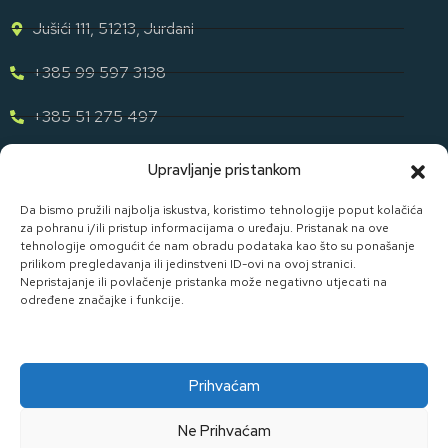
Jušići 111, 51213, Jurdani
+385 99 597 3138
+385 51 275 497
eugen.dih@gmail.com
Upravljanje pristankom
Naša Ponuda
Da bismo pružili najbolja iskustva, koristimo tehnologije poput kolačića
za pohranu i/ili pristup informacijama o uređaju. Pristanak na ove
tehnologije omogućit će nam obradu podataka kao što su ponašanje
Otkrijte cijelu našu ponudu u svijetu staklene ambalaže uz D. I.
prilikom pregledavanja ili jedinstveni ID-ovi na ovoj stranici.
H.
Nepristajanje ili povlačenje pristanka može negativno utjecati na
određene značajke i funkcije.
Pogledaj Ponudu
Prihvaćam
Ne Prihvaćam